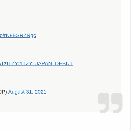
t.co/rN8ESRZNgc
TzITZY
#ITZY_JAPAN_DEBUT
JP)
August 31, 2021