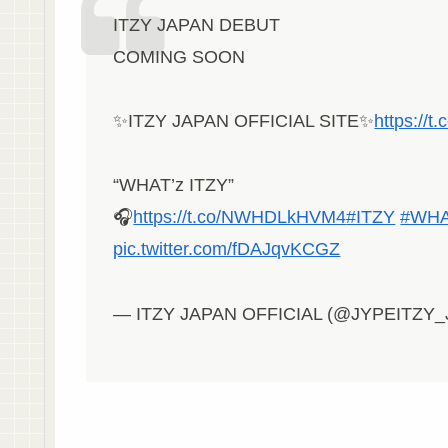
ITZY JAPAN DEBUT
COMING SOON
✨ITZY JAPAN OFFICIAL SITE✨
https://
“WHAT’z ITZY”
🎧
https://t.co/NWHDLkHVM4
#ITZY
#WHA
pic.twitter.com/fDAJqvKCGZ
— ITZY JAPAN OFFICIAL (@JYPEITZY_