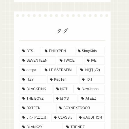
タグ
BTS
ENHYPEN
StrayKids
SEVENTEEN
TWICE
IVE
aespa
LE SSERAFIM
INI(日プ2)
ITZY
Kep1er
TXT
BLACKPINK
NCT
NewJeans
THE BOYZ
日プ3
ATEEZ
DXTEEN
BOYNEXTDOOR
カンダニエル
CLASS:y
&AUDITION
BLANK2Y
TRENDZ