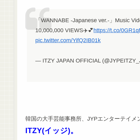
「WANNABE -Japanese ver.-」Music Vid
10,000,000 VIEWS✈️💕
https://t.co/0GR
pic.twitter.com/YifQ2IB01k
— ITZY JAPAN OFFICIAL (@JYPEITZY_
韓国の大手芸能事務所、JYPエンターテイメ
ITZY(イッジ)。