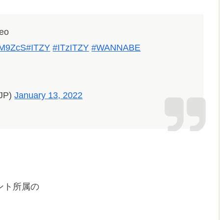
eo
1qM9ZcS
#ITZY
#ITzITZY
#WANNABE
JP)
January 13, 2022
ント所属の