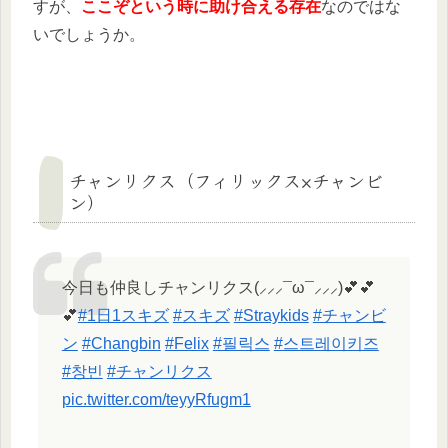
すが、
ここぞという時に助け合える存在
なのではな
いでしょうか。
チャンリクス（フィリックス×チャンビ
ン）
今日も仲良しチャンリクス(⸝⸝⸝¯ω¯⸝⸝⸝)💕💕
💕
#1日1スキズ
#スキズ
#Straykids
#チャンビ
ン
#Changbin
#Felix
#필릭스
#스트레이키즈
#창빈
#チャンリクス
pic.twitter.com/teyyRfugm1