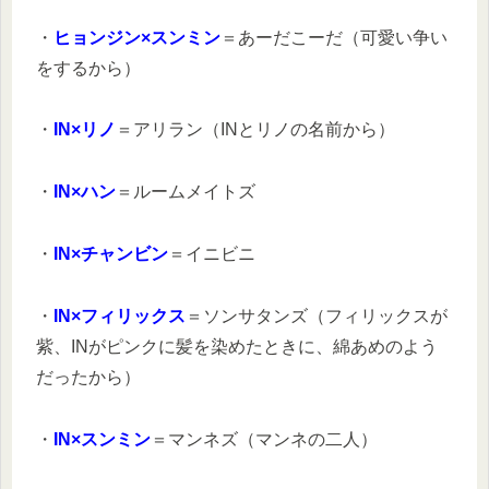
・
ヒョンジン×スンミン
＝あーだこーだ（可愛い争い
をするから）
・
IN×リノ
＝アリラン（INとリノの名前から）
・
IN×ハン
＝ルームメイトズ
・
IN×チャンビン
＝イニビニ
・
IN×フィリックス
＝ソンサタンズ（フィリックスが
紫、INがピンクに髪を染めたときに、綿あめのよう
だったから）
・
IN×スンミン
＝マンネズ（マンネの二人）