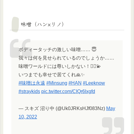
味噌（ハン×リノ）
ボディータッチの激しい味噌…… 😇
我々は何を見せられているのでしょうか……
味噌ワールドには尊いしかない！🤦‍♀️💫
いつまでも幸せで居てくれ🙏✨
#味噌は永遠
#Minsung
#HAN
#Leeknow
#straykids
pic.twitter.com/CIQr6Ixgfd
— スキズ 沼り中 (@Uk0JRKsHJf083Nz)
May
10, 2022