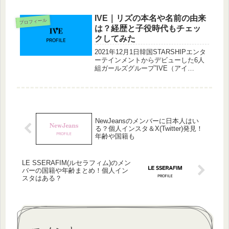
11人には入っていませんが、まだまだ
狙えるところにいるのが13位でファイ
ナルに進出した『池﨑理人』さん。ダ
IVE｜リズの本名や名前の由来
プロフィール
ンスと歌は未経...
は？経歴と子役時代もチェッ
クしてみた
2021年12月1日韓国STARSHIPエンタ
ーテインメントからデビューした6人
組ガールズグループ”IVE（アイ
ブ）”。2022年4月5日にセカンドシン
グル『LOVE DIVE』でカムバックし
大成功を果たしています。そんなIVE
の中でデビュ...
NewJeansのメンバーに日本人はい
る？個人インスタ＆X(Twitter)発見！
年齢や国籍も
LE SSERAFIM(ルセラフィム)のメン
バーの国籍や年齢まとめ！個人イン
スタはある？